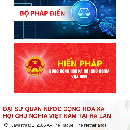
ĐẠI SỨ QUÁN NƯỚC CỘNG HÒA XÃ
HỘI CHỦ NGHĨA VIỆT NAM TẠI HÀ LAN
Javastraat 1, 2585 AA The Hague, The Netherlands