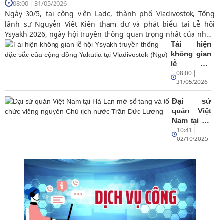
08:00 | 31/05/2026
Ngày 30/5, tại công viên Lado, thành phố Vladivostok, Tổng
lãnh sự Nguyễn Việt Kiên tham dự và phát biểu tại Lễ hội
Ysyakh 2026, ngày hội truyền thống quan trọng nhất của nhân
dân Cộng hòa Sakha (Yakutia), Liên bang Nga.
Tái hiện
không gian
lễ hội
08:00 |
Ysyakh
31/05/2026
truyền
thống đặc
Đại sứ
sắc của
quán Việt
cộng đồng
Nam tại Hà
Yakutia tại
10:41 |
Lan mở sổ
Vladivostok
02/10/2025
tang và tổ
(Nga)
chức viếng
nguyên
Chủ tịch
nước Trần
Đức
Lương