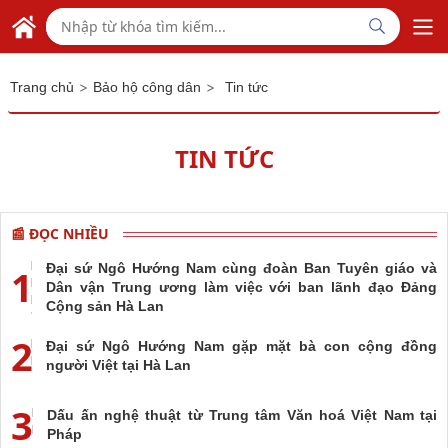
Skip to Main Content
ĐẠI SỨ QUÁN VIỆT NAM
TẠI HÀ LAN
>
>
Trang chủ
Bảo hộ công dân
Tin tức
TIN TỨC
📰 ĐỌC NHIỀU
Đại sứ Ngô Hướng Nam cùng đoàn Ban Tuyên giáo và
1
Dân vận Trung ương làm việc với ban lãnh đạo Đảng
Cộng sản Hà Lan
2
Đại sứ Ngô Hướng Nam gặp mặt bà con cộng đồng
người Việt tại Hà Lan
3
Dấu ấn nghệ thuật từ Trung tâm Văn hoá Việt Nam tại
Pháp