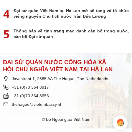
4
Đại sứ quán Việt Nam tại Hà Lan mở sổ tang và tổ chức
viếng nguyên Chủ tịch nước Trần Đức Lương
5
Thông báo về tình trạng mạo danh cán bộ trong nước,
cán bộ Đại sứ quán
ĐẠI SỨ QUÁN NƯỚC CỘNG HÒA XÃ
HỘI CHỦ NGHĨA VIỆT NAM TẠI HÀ LAN
Javastraat 1, 2585 AA The Hague, The Netherlands
+31 (0)70 364 8917
+31 (0)70 364 8656
thehague@vietembassy.nl
© Bộ Ngoại giao Việt Nam